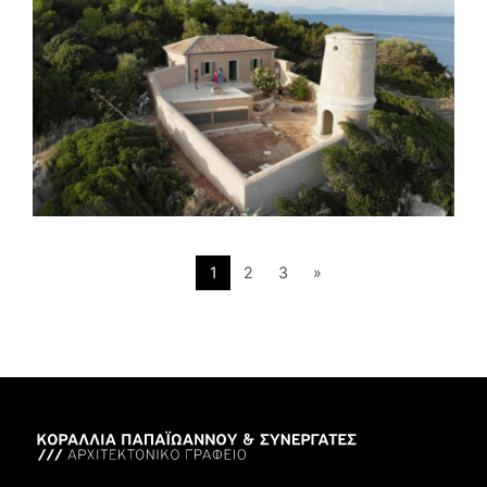
1
2
3
»